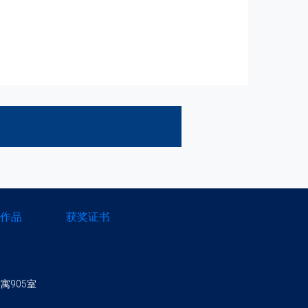
作品
获奖证书
寓905室