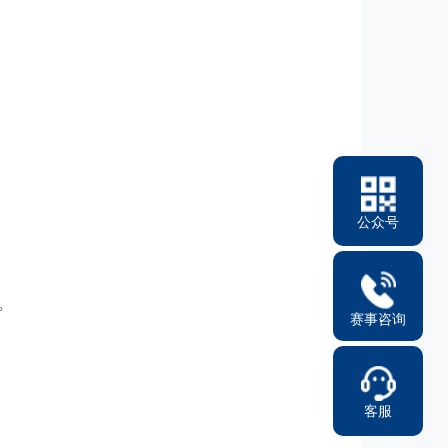
公众号
010-86469486
。
赛事咨询
客服